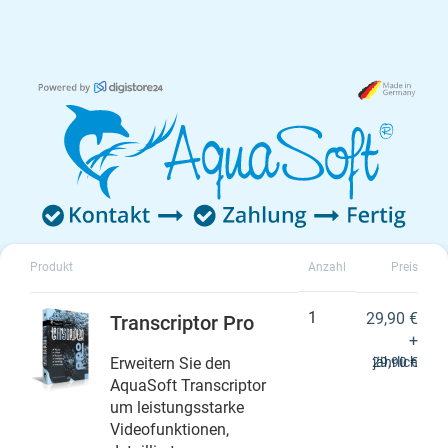
Produkt
Anzahl
Preis
1
29,90 €
Transcriptor Pro
+
Erweitern Sie den
29,90 €
jährlich
AquaSoft Transcriptor
um leistungsstarke
Videofunktionen,